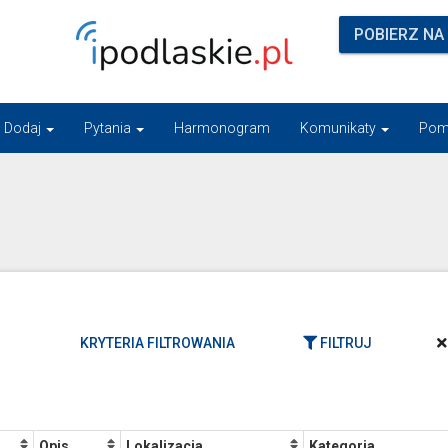
POBIERZ NA
Dodaj
Pytania
Harmonogram
Komunikaty
Pom
KRYTERIA FILTROWANIA
FILTRUJ
Opis
Lokalizacja
Kategoria