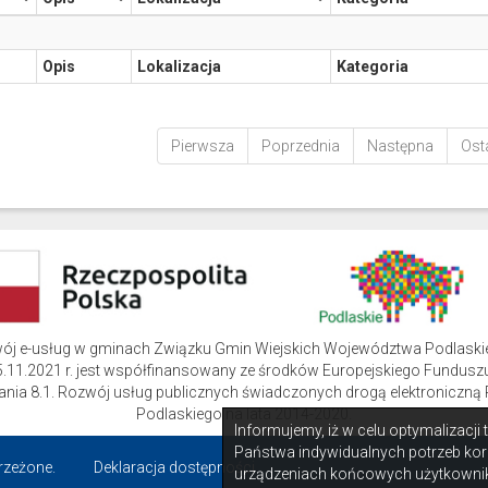
Opis
Lokalizacja
Kategoria
Pierwsza
Poprzednia
Następna
Ost
wój e-usług w gminach Związku Gmin Wiejskich Województwa Podlask
.11.2021 r. jest współfinansowany ze środków Europejskiego Funduszu
ziałania 8.1. Rozwój usług publicznych świadczonych drogą elektroni
Podlaskiego na lata 2014-2020.
Informujemy, iż w celu optymalizacji
Państwa indywidualnych potrzeb kor
rzeżone.
Deklaracja dostępności
urządzeniach końcowych użytkownik