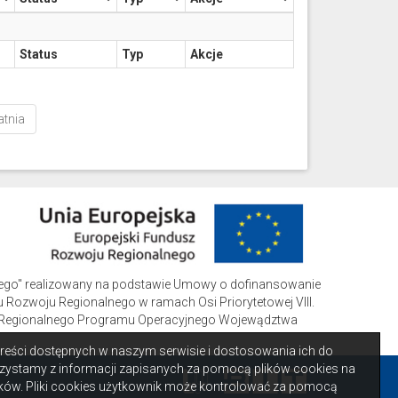
Status
Typ
Akcje
atnia
iego" realizowany na podstawie Umowy o dofinansowanie
 Rozwoju Regionalnego w ramach Osi Priorytetowej VIII.
czną Regionalnego Programu Operacyjnego Wojewądztwa
 treści dostępnych w naszym serwisie i dostosowania ich do
zystamy z informacji zapisanych za pomocą plików cookies na
ów. Pliki cookies użytkownik może kontrolować za pomocą