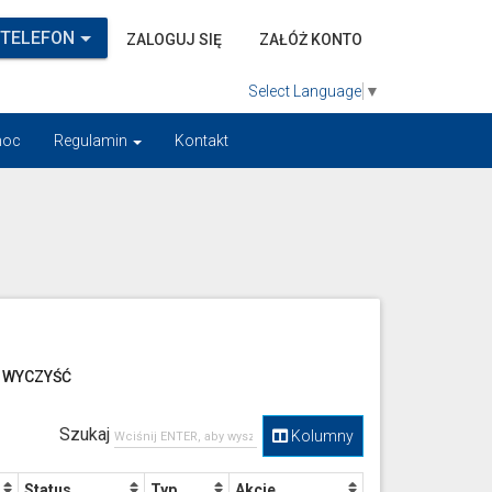
 TELEFON
ZALOGUJ SIĘ
ZAŁÓŻ KONTO
Select Language
▼
oc
Regulamin
Kontakt
WYCZYŚĆ
Szukaj
Kolumny
Status
Typ
Akcje