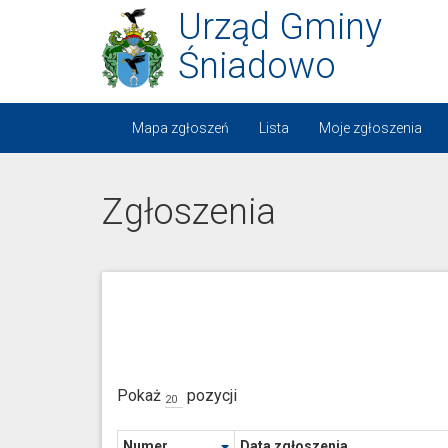
Urząd Gminy
Śniadowo
Mapa zgłoszeń
Lista
Moje zgłoszenia
Zgłoszenia
Pokaż
pozycji
Numer
Data zgłoszenia